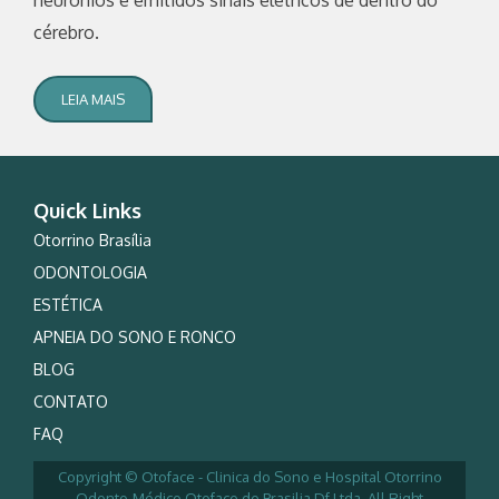
cérebro.
LEIA MAIS
Quick Links
Otorrino Brasília
ODONTOLOGIA
ESTÉTICA
APNEIA DO SONO E RONCO
BLOG
CONTATO
FAQ
Copyright © Otoface - Clinica do Sono e Hospital Otorrino
Odonto-Médico Otoface de Brasilia Df Ltda. All Right