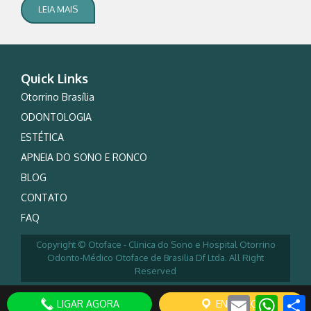
LEIA MAIS
Quick Links
Otorrino Brasília
ODONTOLOGIA
ESTÉTICA
APNEIA DO SONO E RONCO
BLOG
CONTATO
FAQ
Copyright © Otoface - Clinica do Sono e Hospital Otorrino
Odonto-Médico Otoface de Brasilia Df Ltda. All Right
Reserved
Email
Whats
LIGAR AGORA
ENDEREÇO