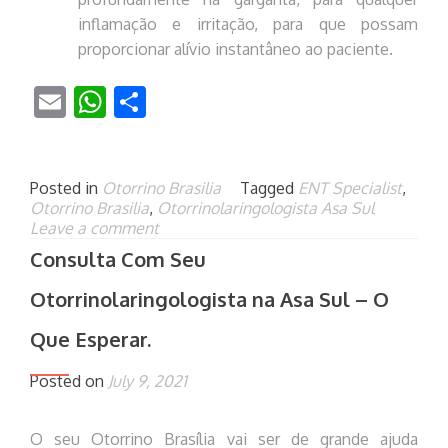
inflamação e irritação, para que possam
proporcionar alívio instantâneo ao paciente.
Email
WhatsApp
Share
Posted in
Otorrino Brasilia
Tagged
ENT Specialist
,
Otorrino Brasilia
,
Otorrinolaringologista Asa Sul
Leave a comment
Consulta Com Seu
Otorrinolaringologista na Asa Sul – O
Que Esperar.
Posted on
July 9, 2021
O seu Otorrino Brasília vai ser de grande ajuda