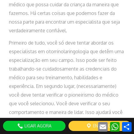
médico que possa cuidar da criança da maneira que
fazemos. Há certas coisas que podemos fazer da
nossa parte para encontrar um especialista que seja
verdadeiramente confiável.
Primeiro de tudo, você só deve tentar abordar os
especialistas em otorrinolaringologia que detêm uma
especialização em seu campo. Isso pode ser feito
trabalhando-se cuidadosamente as credenciais do
médico para seu treinamento, habilidades e
experiência. Em segundo lugar, (necessariamente)
você deve tentar verificar o pioneirismo do médico
que você selecionou. Você deve verificar o seu
comportamento e maneira de lidar. Isso ajudará você
a encontrar um especialista que possa fazer com que
Email
Whats
LIGAR AGORA
ENDEREÇO
seu filho se sinta à vontade..