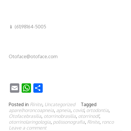
📱 (61)98164-5005
Otoface@otoface.com
Email
WhatsApp
Share
Posted in
Rinite
,
Uncategorized
Tagged
aparelhoroncoapneia
,
apneia
,
covid
,
ortodontia
,
Otofacebrasilia
,
otorrinobrasilia
,
otorrinodf
,
otorrinolaringologia
,
polissonografia
,
Rinite
,
ronco
Leave a comment