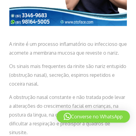
A rinite é um processo inflamatório ou infeccioso que
acomete a membrana mucosa que reveste o nariz.
Os sinais mais frequentes da rinite são nariz entupido
(obstrução nasal), secreção, espirros repetidos e
coceira nasal.
A obstrução nasal constante e não tratada pode levar
a alterações do crescimento facial em crianças, na
postura da lingua, na oclusão e deglutição além de
Converse no WhatsApp
dificultar a respiração e predispor a quadros de
sinusite.