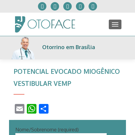
TOGGLE
Otorrino em Brasília
POTENCIAL EVOCADO MIOGÊNICO
VESTIBULAR VEMP
Email
WhatsApp
Share
Nome/Sobrenome (required)