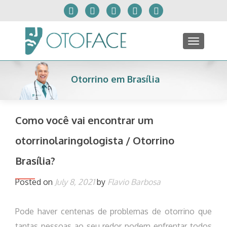
TOGGLE
Otorrino em Brasília
Como você vai encontrar um
otorrinolaringologista / Otorrino
Brasília?
Posted on
July 8, 2021
by
Flavio Barbosa
Pode haver centenas de problemas de otorrino que
tantas pessoas ao seu redor podem enfrentar todos