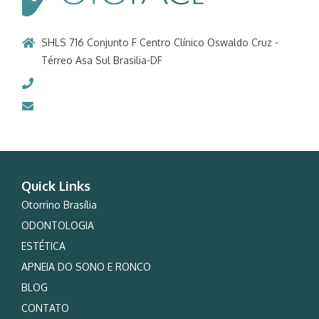
SHLS 716 Conjunto F Centro Clínico Oswaldo Cruz -
Térreo Asa Sul Brasilia-DF
61 3346-9683
otoface@otoface.com
Quick Links
Otorrino Brasília
ODONTOLOGIA
ESTÉTICA
APNEIA DO SONO E RONCO
BLOG
CONTATO