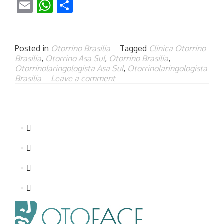
Email
WhatsApp
Share
Posted in
Otorrino Brasilia
Tagged
Clinica Otorrino
Brasilia
,
Otorrino Asa Sul
,
Otorrino Brasilia
,
Otorrinolaringologista Asa Sul
,
Otorrinolaringologista
Brasilia
Leave a comment