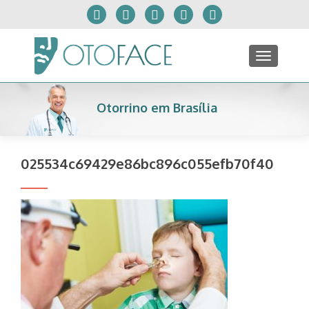
TOGGLE
Otorrino em Brasília
025534c69429e86bc896c055efb70f40