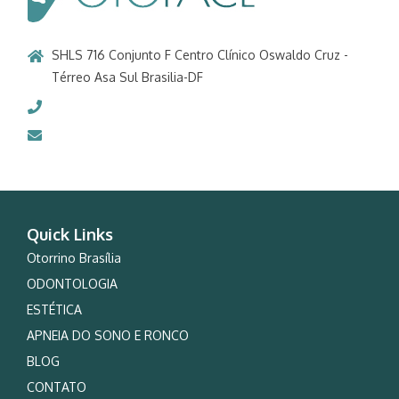
SHLS 716 Conjunto F Centro Clínico Oswaldo Cruz -
Térreo Asa Sul Brasilia-DF
61 3346-9683
otoface@otoface.com
Quick Links
Otorrino Brasília
ODONTOLOGIA
ESTÉTICA
APNEIA DO SONO E RONCO
BLOG
CONTATO